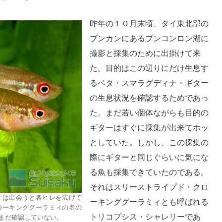
昨年の１０月末頃、タイ東北部の
ブンカンにあるブンコンロン湖に
撮影と採集のために出掛けて来
た。目的はこの辺りにだけ生息す
るベタ・スマラグディナ・ギター
の生息状況を確認するためであっ
た。まだ若い個体ながらも目的の
ギターはすぐに採集が出来てホッ
としていた。しかし、この採集の
際にギターと同じぐらいに気にな
る魚も採集できていたのである。
それはスリーストライプド・クロ
士は出会うと各ヒレを広げて
ーキンググーラミィとも呼ばれる
ローキンググーラミィの名の
トリコプシス・シャレリーであ
まだ確認していない。