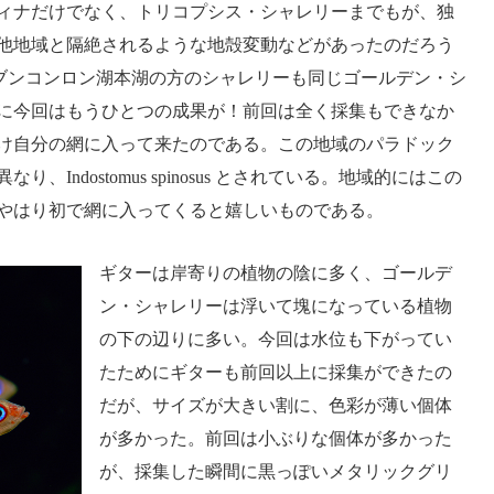
ィナだけでなく、トリコプシス・シャレリーまでもが、独
他地域と隔絶されるような地殻変動などがあったのだろう
、ブンコンロン湖本湖の方のシャレリーも同じゴールデン・シ
に今回はもうひとつの成果が！前回は全く採集もできなか
け自分の網に入って来たのである。この地域のパラドック
Indostomus spinosus とされている。地域的にはこの
やはり初で網に入ってくると嬉しいものである。
ギターは岸寄りの植物の陰に多く、ゴールデ
ン・シャレリーは浮いて塊になっている植物
の下の辺りに多い。今回は水位も下がってい
たためにギターも前回以上に採集ができたの
だが、サイズが大きい割に、色彩が薄い個体
が多かった。前回は小ぶりな個体が多かった
が、採集した瞬間に黒っぽいメタリックグリ