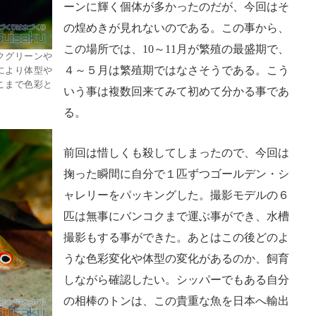
ーンに輝く個体が多かったのだが、今回はそ
の煌めきが見れないのである。この事から、
この場所では、10～11月が繁殖の最盛期で、
クグリーンや
４～５月は繁殖期ではなさそうである。こう
により体型や
こまで色彩と
いう事は複数回来てみて初めて分かる事であ
る。
前回は惜しくも殺してしまったので、今回は
掬った瞬間に自分で１匹ずつゴールデン・シ
ャレリーをパッキングした。撮影モデルの６
匹は無事にバンコクまで運ぶ事ができ、水槽
撮影もする事ができた。あとはこの後どのよ
うな色彩変化や体型の変化があるのか、飼育
しながら確認したい。シッパーでもある自分
の相棒のトンは、この貴重な魚を日本へ輸出