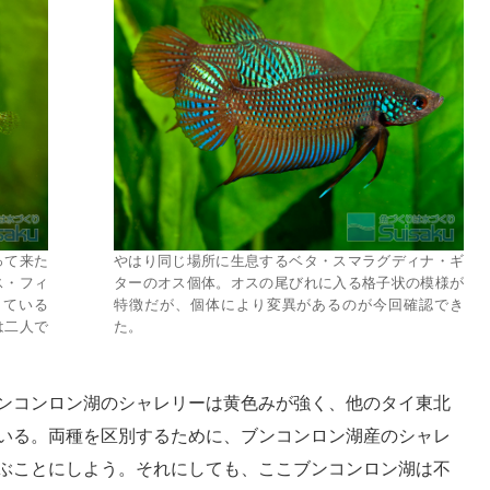
って来た
やはり同じ場所に生息するベタ・スマラグディナ・ギ
ス・フィ
ターのオス個体。オスの尾びれに入る格子状の模様が
している
特徴だが、個体により変異があるのが今回確認でき
は二人で
た。
ンコンロン湖のシャレリーは黄色みが強く、他のタイ東北
いる。両種を区別するために、ブンコンロン湖産のシャレ
ぶことにしよう。それにしても、ここブンコンロン湖は不