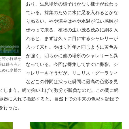
おり、生息場所の様子はかなり様子が変わっ
ている。採集のために水に足を入れるとかな
りぬるい。やや深みはやや水温が低い感触が
伝わって来る。植物の生い茂る茂みに網を入
れると、まずは久々に目にするシャレリーが
入って来た。やはり昨年と同じように黄色み
が強く、明らかに他の場所のシャレリーと異
と誇示行動を
なっている。今回は採集してすぐに撮影。シ
最は眼も赤と
ために水槽の
ャレリーもそうだが、リコリス・グーラミィ
などこの仲間は採った瞬間に最高の色彩を見
てしまう。網で掬い上げて数分が勝負なのだ。この間に網
容器に入れて撮影すると、自然下での本来の色彩を記録で
を行った。