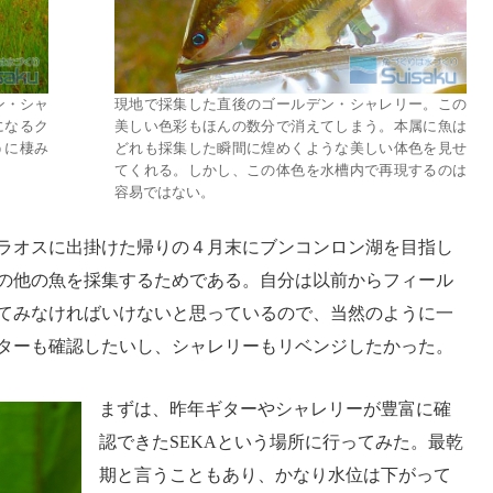
ン・シャ
現地で採集した直後のゴールデン・シャレリー。この
になるク
美しい色彩もほんの数分で消えてしまう。本属に魚は
うに棲み
どれも採集した瞬間に煌めくような美しい体色を見せ
てくれる。しかし、この体色を水槽内で再現するのは
容易ではない。
ラオスに出掛けた帰りの４月末にブンコンロン湖を目指し
の他の魚を採集するためである。自分は以前からフィール
てみなければいけないと思っているので、当然のように一
ターも確認したいし、シャレリーもリベンジしたかった。
まずは、昨年ギターやシャレリーが豊富に確
認できたSEKAという場所に行ってみた。最乾
期と言うこともあり、かなり水位は下がって