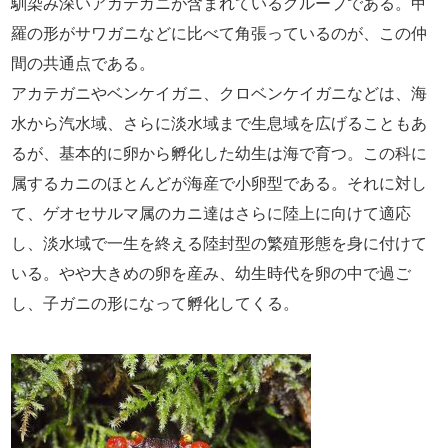
馴染み深いアカテガニが含まれているグループである。甲
羅の形がサワガニなどに比べて角張っているのが、この仲
間の共通点である。
アカテガニやベンケイガニ、クロベンケイガニなどは、海
水から汽水域、さらに淡水域まで生息域を広げることもあ
るが、基本的に卵から孵化した幼生は海で育つ。この科に
属するカニのほとんどが海産で小卵型である。それに対し
て、ゲオセサルマ属のカニ達はさらに陸上に向けて適応
し、淡水域で一生を終える陸封型の繁殖形態を身に付けて
いる。やや大きめの卵を産み、幼生時代を卵の中で過ご
し、子ガニの形になって孵化してくる。