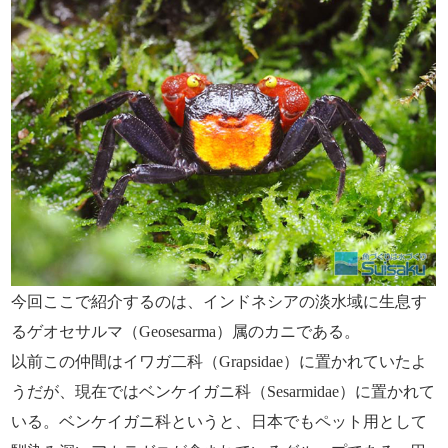
今回ここで紹介するのは、インドネシアの淡水域に生息す
るゲオセサルマ（Geosesarma）属のカニである。
以前この仲間はイワガ二科（Grapsidae）に置かれていたよ
うだが、現在ではベンケイガニ科（Sesarmidae）に置かれて
いる。ベンケイガニ科というと、日本でもペット用として