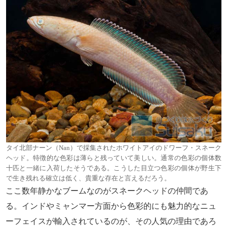
タイ北部ナーン（Nan）で採集されたホワイトアイのドワーフ・スネーク
ヘッド。特徴的な色彩は薄らと残っていて美しい。通常の色彩の個体数
十匹と一緒に入荷したそうである。こうした目立つ色彩の個体が野生下
で生き残れる確立は低く、貴重な存在と言えるだろう。
ここ数年静かなブームなのがスネークヘッドの仲間であ
る。インドやミャンマー方面から色彩的にも魅力的なニュ
ーフェイスが輸入されているのが、その人気の理由であろ