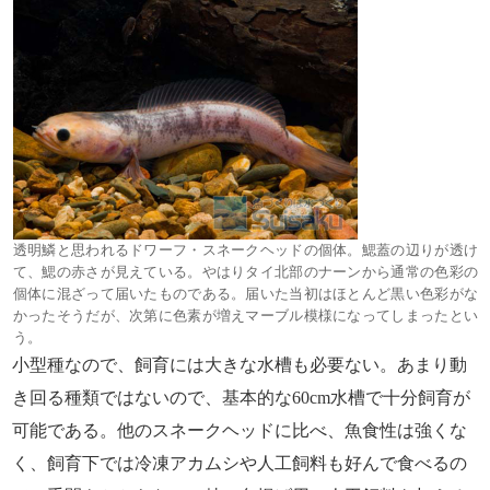
透明鱗と思われるドワーフ・スネークヘッドの個体。鰓蓋の辺りが透け
て、鰓の赤さが見えている。やはりタイ北部のナーンから通常の色彩の
個体に混ざって届いたものである。届いた当初はほとんど黒い色彩がな
かったそうだが、次第に色素が増えマーブル模様になってしまったとい
う。
小型種なので、飼育には大きな水槽も必要ない。あまり動
き回る種類ではないので、基本的な60cm水槽で十分飼育が
可能である。他のスネークヘッドに比べ、魚食性は強くな
く、飼育下では冷凍アカムシや人工飼料も好んで食べるの