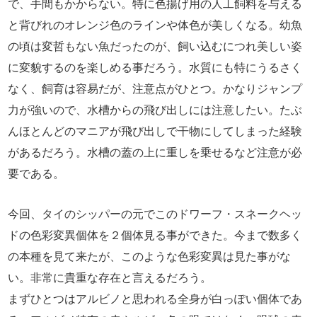
で、手間もかからない。特に色揚げ用の人工飼料を与える
と背びれのオレンジ色のラインや体色が美しくなる。幼魚
の頃は変哲もない魚だったのが、飼い込むにつれ美しい姿
に変貌するのを楽しめる事だろう。水質にも特にうるさく
なく、飼育は容易だが、注意点がひとつ。かなりジャンプ
力が強いので、水槽からの飛び出しには注意したい。たぶ
んほとんどのマニアが飛び出しで干物にしてしまった経験
があるだろう。水槽の蓋の上に重しを乗せるなど注意が必
要である。
今回、タイのシッパーの元でこのドワーフ・スネークヘッ
ドの色彩変異個体を２個体見る事ができた。今まで数多く
の本種を見て来たが、このような色彩変異は見た事がな
い。非常に貴重な存在と言えるだろう。
まずひとつはアルビノと思われる全身が白っぽい個体であ