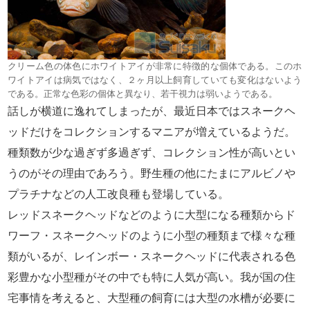
クリーム色の体色にホワイトアイが非常に特徴的な個体である。このホ
ワイトアイは病気ではなく、２ヶ月以上飼育していても変化はないよう
である。正常な色彩の個体と異なり、若干視力は弱いようである。
話しが横道に逸れてしまったが、最近日本ではスネークヘ
ッドだけをコレクションするマニアが増えているようだ。
種類数が少な過ぎず多過ぎず、コレクション性が高いとい
うのがその理由であろう。野生種の他にたまにアルビノや
プラチナなどの人工改良種も登場している。
レッドスネークヘッドなどのように大型になる種類からド
ワーフ・スネークヘッドのように小型の種類まで様々な種
類がいるが、レインボー・スネークヘッドに代表される色
彩豊かな小型種がその中でも特に人気が高い。我が国の住
宅事情を考えると、大型種の飼育には大型の水槽が必要に