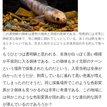
この透明鱗の個体は通常の個体と同様の黒眼である。性格的には非常に
神経質な個体で、常に物陰に隠れてじっとしている。泳ぐのは餌を食べ
るときぐらいである。生きた魚やエビよりも冷凍赤虫の方を好んで食べ
る。
もうひとつは透明鱗と思われる、全身が白っぽく黒い模様
が不規則に入る個体である。この個体もタイ北部のナーン
という場所で採集されたものだという。入荷当初は全身が
白かったそうだが、飼育しているに連れて黒い色素が増え
てしまったのだそうだ。同じ採集場所でこのような色彩変
異が２個体も見つかるのは非常に奇遇である。この地域に
は何かこのような色彩変異が現れ易いような遺伝的な因子
が潜んでいるのであろうか？