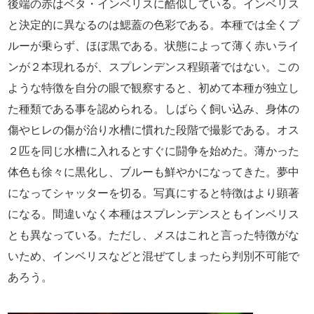
後端の赤はベタ・インベリスに酷似している。インベリス
と決定的に異なるのは鰓蓋の色彩である。本種では全くブ
ルーが乗らず、ほぼ黒である。状態によって薄く赤いライ
ンが２本現れるが、スプレンデンス程顕著ではない。この
ような特徴を自分の眼で観察すると、初めて本種が独立し
た種類である事を認められる。しばらく飼い込み、身体の
傷やヒレの傷が治り水槽に慣れた段階で撮影である。オス
２匹を同じ水槽に入れるとすぐに闘争を始めた。薄かった
体色も徐々に黒化し、ブルーも鮮やかになってきた。夢中
になってシャッターを切る。写真にすると特徴はより顕著
になる。間違いなく本種はスプレンデンスともインベリス
とも異なっている。ただし、メスはこれと言った特徴がな
いため、インベリスなどと混ぜてしまったら判別不可能で
あろう。