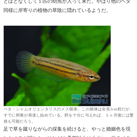
とほどなくして１匹の幼魚が入って来た。やはり他のベタ
同様に岸寄りの植物の草陰に隠れているようだ。
ベタ・シャムオリエンタリスのメス個体。この個体は全長3cm程だが、
すでに卵巣が発達し始めている。餌を十分に与えれば、１ヶ月後には繁
殖も可能だろう。
足で草を蹴りながらの採集を続けると、やっと婚姻色を現