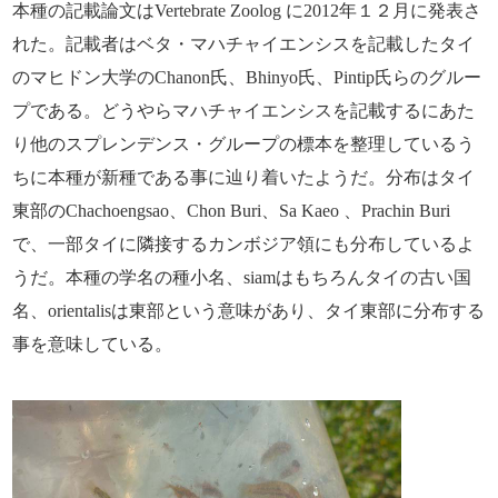
本種の記載論文はVertebrate Zoolog に2012年１２月に発表さ
れた。記載者はベタ・マハチャイエンシスを記載したタイ
のマヒドン大学のChanon氏、Bhinyo氏、Pintip氏らのグルー
プである。どうやらマハチャイエンシスを記載するにあた
り他のスプレンデンス・グループの標本を整理しているう
ちに本種が新種である事に辿り着いたようだ。分布はタイ
東部のChachoengsao、Chon Buri、Sa Kaeo 、Prachin Buri
で、一部タイに隣接するカンボジア領にも分布しているよ
うだ。本種の学名の種小名、siamはもちろんタイの古い国
名、orientalisは東部という意味があり、タイ東部に分布する
事を意味している。