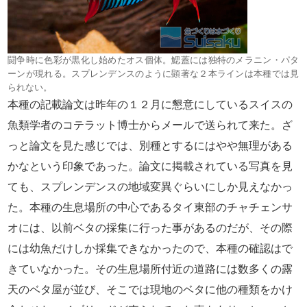
闘争時に色彩が黒化し始めたオス個体。鰓蓋には独特のメラニン・パタ
ーンが現れる。スプレンデンスのように顕著な２本ラインは本種では見
られない。
本種の記載論文は昨年の１２月に懇意にしているスイスの
魚類学者のコテラット博士からメールで送られて来た。ざ
っと論文を見た感じでは、別種とするにはやや無理がある
かなという印象であった。論文に掲載されている写真を見
ても、スプレンデンスの地域変異ぐらいにしか見えなかっ
た。本種の生息場所の中心であるタイ東部のチャチェンサ
オには、以前ベタの採集に行った事があるのだが、その際
には幼魚だけしか採集できなかったので、本種の確認はで
きていなかった。その生息場所付近の道路には数多くの露
天のベタ屋が並び、そこでは現地のベタに他の種類をかけ