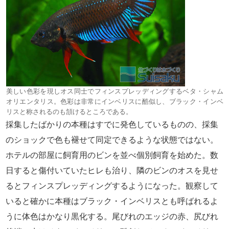
美しい色彩を現しオス同士でフィンスプレッディングするベタ・シャム
オリエンタリス。色彩は非常にインベリスに酷似し、ブラック・インベ
リスと称されるのも頷けるところである。
採集したばかりの本種はすでに発色しているものの、採集
のショックで色も褪せて同定できるような状態ではない。
ホテルの部屋に飼育用のビンを並べ個別飼育を始めた。数
日すると傷付いていたヒレも治り、隣のビンのオスを見せ
るとフィンスプレッディングするようになった。観察して
いると確かに本種はブラック・インベリスとも呼ばれるよ
うに体色はかなり黒化する。尾びれのエッジの赤、尻びれ