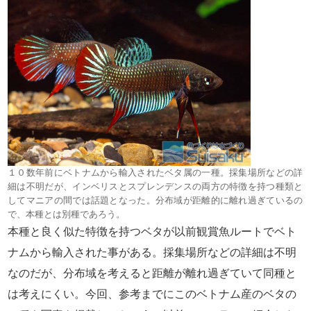
１０数年前にベトナムから輸入されたベタ属の一種。採集場所などの詳
細は不明だが、インベリスとスプレンデンスの両方の特徴を持つ種類と
してマニアの間では話題となった。分布域が距離的に離れ過ぎているの
で、本種とは別種であろう。
本種と良く似た特徴を持つベタが以前観賞魚ルートでベト
ナムから輸入された事がある。採集場所などの詳細は不明
なのだが、分布域を考えると距離が離れ過ぎていて同種と
は考えにくい。今回、参考までにこのベトナム産のベタの