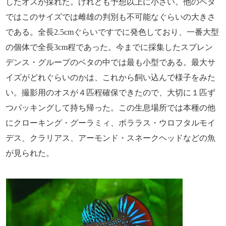
したオスが採れた。けれども予想以上に小さい。他のベタ
ではこのサイズでは雌雄の判別も不可能なぐらいの大きさ
である。全長2.5cmぐらいですでに発色しており、一番大型
の個体で全長3cm程であった。今までに採集したスプレン
デンス・グループのベタの中では最も小型である。最大サ
イズがどれぐらいのかは、これから飼い込んで様子をみた
い。撮影用のオスが４匹程確保できたので、大切に１匹ず
つパッキングして持ち帰った。この生息場所では本種の他
にクローキング・グーラミィ、ボララス・ウロフタルモイ
デス、クラリアス、アーモンド・スネークヘッドなどの魚
が見られた。