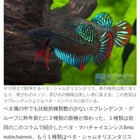
オス同士で闘争するベタ・シャムオリエンタリス。体の地色は黒に近く
なり、尾びれのエッジ、尻びれの後端は美しい赤に染まる。この色彩は
スプレンデンスよりもベタ・インベリスに似ている。
ベタ属の中でも比較的種類数の少ないスプレンデンス・グ
ループに昨年新たに２種類の新種が加わった。１種類は前
回のこのコラムで紹介したベタ・マハチャイエンシスBetta
mahachaiensis、もう１種類はベタ・シャムオリエンタリス