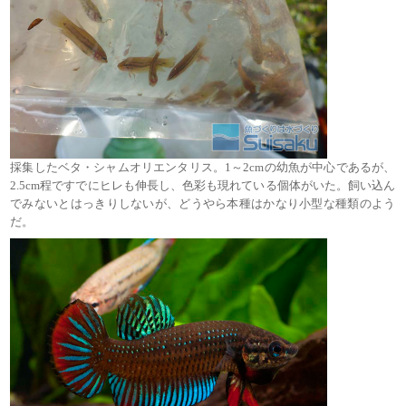
採集したベタ・シャムオリエンタリス。1～2cmの幼魚が中心であるが、
2.5cm程ですでにヒレも伸長し、色彩も現れている個体がいた。飼い込ん
でみないとはっきりしないが、どうやら本種はかなり小型な種類のよう
だ。