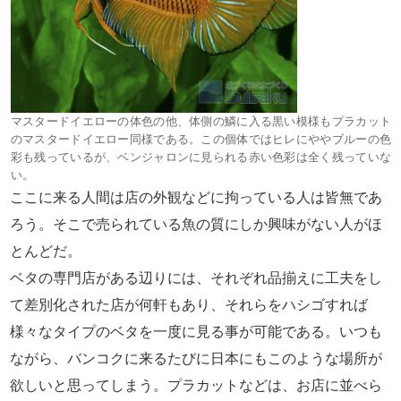
マスタードイエローの体色の他、体側の鱗に入る黒い模様もプラカット
のマスタードイエロー同様である。この個体ではヒレにややブルーの色
彩も残っているが、ベンジャロンに見られる赤い色彩は全く残っていな
い。
ここに来る人間は店の外観などに拘っている人は皆無であ
ろう。そこで売られている魚の質にしか興味がない人がほ
とんどだ。
ベタの専門店がある辺りには、それぞれ品揃えに工夫をし
て差別化された店が何軒もあり、それらをハシゴすれば
様々なタイプのベタを一度に見る事が可能である。いつも
ながら、バンコクに来るたびに日本にもこのような場所が
欲しいと思ってしまう。プラカットなどは、お店に並べら