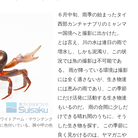
６月中旬、雨季の始まったタイ
西部カンチャナブリのミャンマ
ー国境へと撮影に出かけた。
とは言え、川の水は連日の雨で
増水し、しかも泥濁り、この状
況では魚の撮影は不可能であ
る。 雨が降っている環境は撮影
には全く適さないが、生き物達
には恵みの雨であり、この季節
にだけ活発に活動する生き物達
もいるのだ。 雨の合間に少しだ
けできる晴れ間のうちに、そう
ホワイトアーム・マウンテンク
色に色付いている。脚や甲の色
した生き物を探す。 この季節に
良く見かけるのは、ヤマガニや