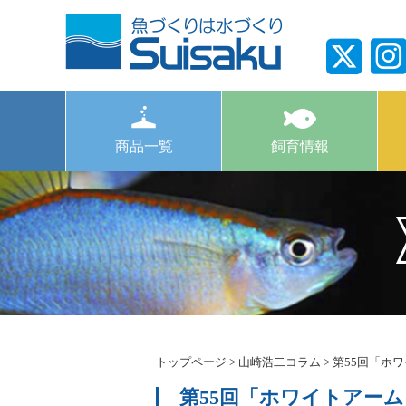
商品一覧
飼育情報
トップページ
>
山崎浩二コラム
>
第55回「ホ
第55回「ホワイトアー