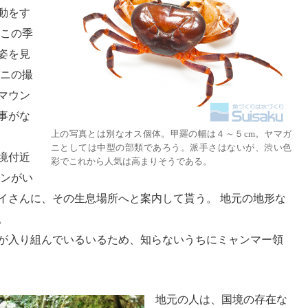
動をす
、この季
姿を見
ガニの撮
マウン
事がな
上の写真とは別なオス個体。甲羅の幅は４～５cm。ヤマガ
ニとしては中型の部類であろう。派手さはないが、渋い色
境付近
彩でこれから人気は高まりそうである。
トンがい
イさんに、その生息場所へと案内して貰う。 地元の地形な
。
が入り組んでいるいるため、知らないうちにミャンマー領
地元の人は、国境の存在な