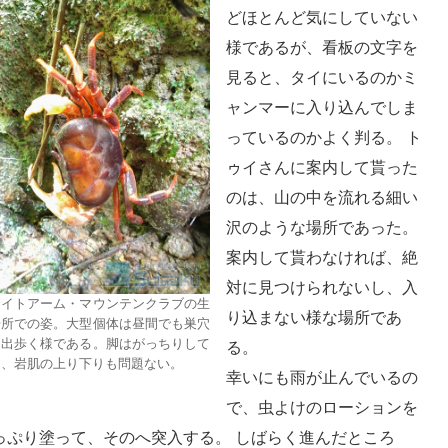
どほとんど気にしていない
様であるが、看板の文字を
見ると、タイにいるのかミ
ャンマーに入り込んでしま
っているのかよく判る。 ト
ゥイさんに案内して貰った
のは、山の中を流れる細い
沢のような場所であった。
案内して貰わなければ、絶
対に見つけられないし、入
ワイトアーム・マウンテンクラブの生
り込まない様な場所であ
場所での姿。大型個体は昼間でも巣穴
ら出歩く様である。脚はがっちりして
る。
り、岩肌の上り下りも問題ない。
幸いにも雨が止んでいるの
で、虫よけのローションを
っぷり塗って、そのへ突入する。 しばらく進んだところ