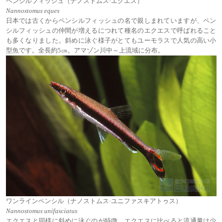
ペンシルフィッシュ（ナノストムス·エクエス）
Nannostomus eques
日本では古くからペンシルフィッシュの名で親しまれていますが、ペン
シルフィッシュの仲間が増えるにつれて種名のエクエスで呼ばれること
も多くなりました。斜めに泳ぐ様子がとてもユーモラスで人気の高い小
型魚です。全長約5㎝。アマゾン川中～上流域に分布。
ワンラインペンシル（ナノストムス·ユニファスキアトゥス）
Nannostomus unifasciatus
エクエスと同様に斜めに泳ぐのが特徴。エクエスに比べると流通量は少