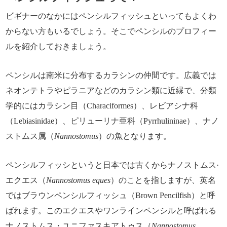
ビギナーのなかにはペンシルフィッシュといってもよくわ
からない方もいるでしょう。そこでペンシルのプロフィー
ルを紹介しておきましょう。
ペンシルは南米に分布するカラシンの仲間です。広義では
ネオンテトラやピラニアなどのカラシン類に近縁で、分類
学的にはカラシン目（Characiformes）、レビアシナ科
（Lebiasinidae）、ピリューリナ亜科（Pyrrhulininae）、ナノ
ストムス属（
Nannostomus
）の魚となります。
ペンシルフィッシというと日本では古くからナノストムス·
エクエス（
Nannostomus eques
）のことを指しますが、英名
ではブラウンペンシルフィッシュ（Brown Pencilfish）と呼
ばれます。このエクエスやワンラインペンシルと呼ばれる
ナノストムス・ユニファスキアトゥス（
Nannostomus