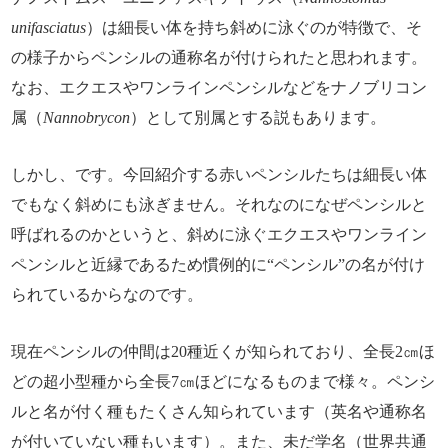
unifasciatus
）は細長い体を持ち斜めに泳ぐのが特徴で、そ
の様子からペンシルの通称名が付けられたと思われます。
なお、エクエスやワンラインペンシルなどをナノブリコン
属（
Nannobrycon
）として別属とする説もあります。
しかし、です。今回紹介する赤いペンシルたちは細長い体
でもなく斜めにも泳ぎません。それなのになぜペンシルと
呼ばれるのかというと、斜めに泳ぐエクエスやワンライン
ペンシルと近縁であるため慣例的に“ペンシル”の名が付け
られているからなのです。
現在ペンシルの仲間は20種近くが知られており、全長2㎝ほ
どの超小型種から全長7㎝ほどになるものまで様々。ペンシ
ルと名が付く種もたくさん知られています（英名や通称名
が付いていない種もいます）。また、未だ学名（世界共通