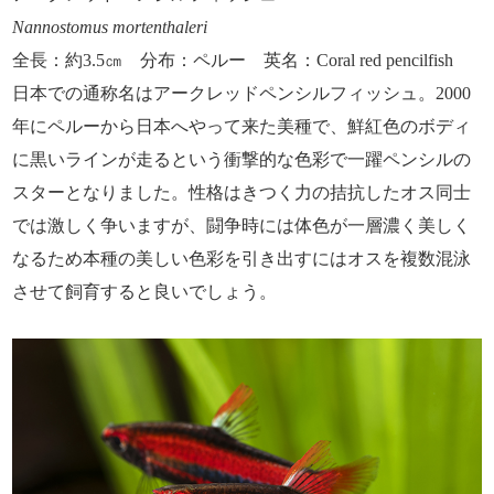
Nannostomus mortenthaleri
全長：約3.5㎝ 分布：ペルー 英名：Coral red pencilfish
日本での通称名はアークレッドペンシルフィッシュ。2000
年にペルーから日本へやって来た美種で、鮮紅色のボディ
に黒いラインが走るという衝撃的な色彩で一躍ペンシルの
スターとなりました。性格はきつく力の拮抗したオス同士
では激しく争いますが、闘争時には体色が一層濃く美しく
なるため本種の美しい色彩を引き出すにはオスを複数混泳
させて飼育すると良いでしょう。