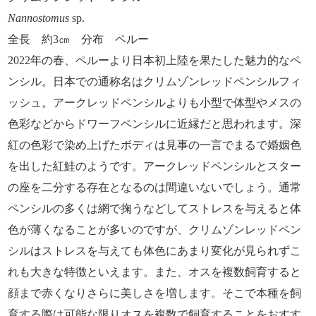
Nannostomus
sp.
全長 約3㎝ 分布 ペルー
2022年の春、ペルーより日本初上陸を果たした魅力的なペ
ンシル。日本での通称名はクリムゾンレッドペンシルフィ
ッシュ。アークレッドペンシルよりも小型で体型やメスの
色彩などからドワーフペンシルに近縁だと思われます。深
紅の色彩で染め上げたボディは見事の一言でまるで婚姻色
を出した紅鮭のようです。アークレッドペンシルとスター
の座を二分する存在となるのは間違いないでしょう。通常
ペンシルの多くは網で掬うなどしてストレスを与えると体
色が薄くなることが多いのですが、クリムゾンレッドペン
シルはストレスを与えても体色にあまり変化が見られずこ
れも大きな特徴といえます。また、オスを複数飼育すると
顔まで赤くなりさらに美しさを増します。そこで本種を飼
育する際は可能な限りオスを複数で飼育することをおすす