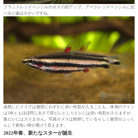
ブラッドレッドペンシルのオスの顔アップ。アークレッドペンシルに比
べると歯は小さいですね。
成熟したメスでは腹部にわずかに赤い色彩が入ることも。体側のライン
は3本ともほぼ同じ太さで背ビレとしりビレには赤い色彩が入りますが、
腹ビレには入りません。写真のメスは抱卵しているらしく腹部がふっく
らして黄色い卵が透けて見えます。
2022年春、新たなスターが誕生