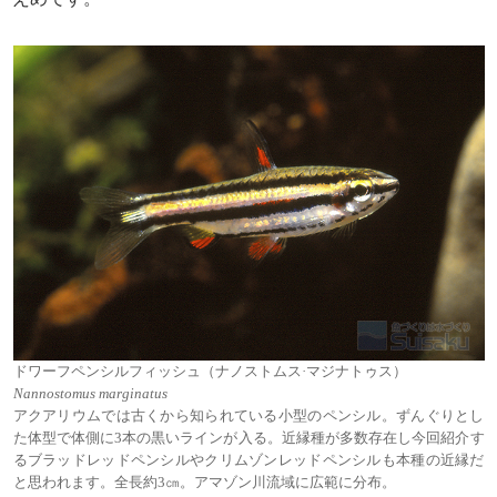
ドワーフペンシルフィッシュ（ナノストムス·マジナトゥス）
Nannostomus marginatus
アクアリウムでは古くから知られている小型のペンシル。ずんぐりとし
た体型で体側に3本の黒いラインが入る。近縁種が多数存在し今回紹介す
るブラッドレッドペンシルやクリムゾンレッドペンシルも本種の近縁だ
と思われます。全長約3㎝。アマゾン川流域に広範に分布。