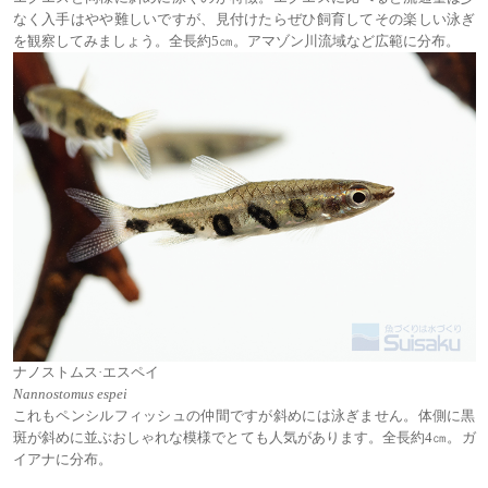
なく入手はやや難しいですが、見付けたらぜひ飼育してその楽しい泳ぎ
を観察してみましょう。全長約5㎝。アマゾン川流域など広範に分布。
ナノストムス·エスペイ
Nannostomus espei
これもペンシルフィッシュの仲間ですが斜めには泳ぎません。体側に黒
斑が斜めに並ぶおしゃれな模様でとても人気があります。全長約4㎝。ガ
イアナに分布。