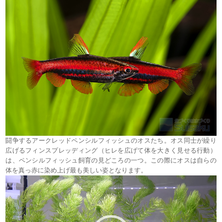
闘争するアークレッドペンシルフィッシュのオスたち。オス同士が繰り
広げるフィンスプレッディング（ヒレを広げて体を大きく見せる行動）
は、ペンシルフィッシュ飼育の見どころの一つ。この際にオスは自らの
体を真っ赤に染め上げ最も美しい姿となります。
動
画
プ
レ