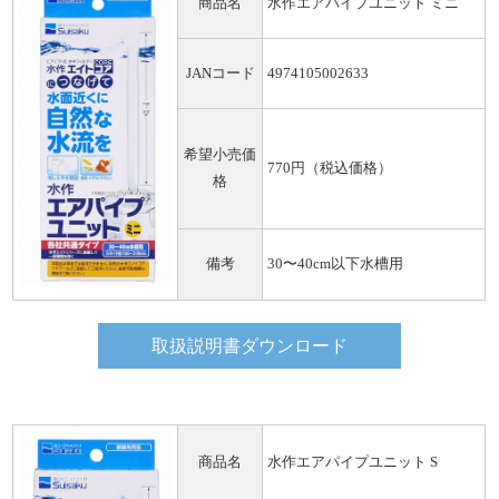
商品名
水作エアパイプユニット ミニ
JANコード
4974105002633
希望小売価
770円（税込価格）
格
備考
30〜40cm以下水槽用
取扱説明書ダウンロード
商品名
水作エアパイプユニット S