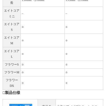
長
エイトコア
–
–
ミニ
エイトコア
○
○
S
エイトコア
○
○
M
エイトコア
○
○
L
フラワーS
○
○
フラワーM
○
○
フラワー
○
○
DX
□製品仕様