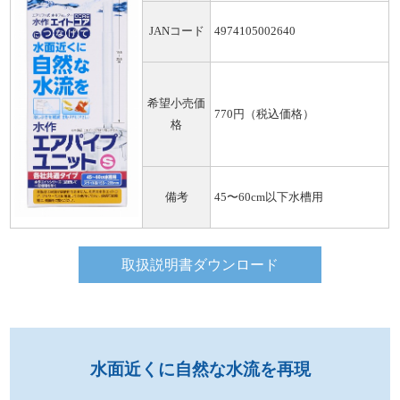
JANコード
4974105002640
希望小売価
770円（税込価格）
格
備考
45〜60cm以下水槽用
取扱説明書ダウンロード
水面近くに自然な水流を再現